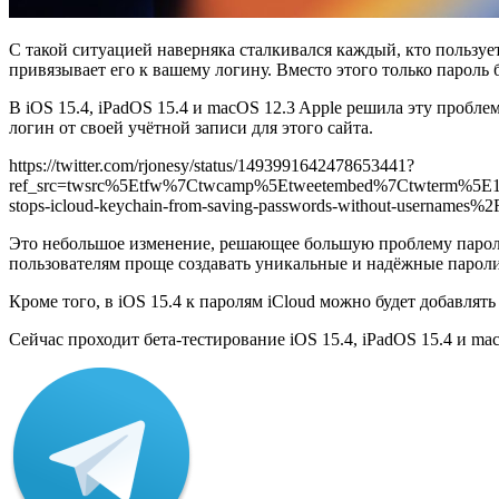
С такой ситуацией наверняка сталкивался каждый, кто пользует
привязывает его к вашему логину. Вместо этого только пароль б
В iOS 15.4, iPadOS 15.4 и macOS 12.3 Apple решила эту проблему
логин от своей учётной записи для этого сайта.
https://twitter.com/rjonesy/status/1493991642478653441?
ref_src=twsrc%5Etfw%7Ctwcamp%5Etweetembed%7Ctwterm%5E
stops-icloud-keychain-from-saving-passwords-without-usernames%2
Это небольшое изменение, решающее большую проблему паролей 
пользователям проще создавать уникальные и надёжные пароли
Кроме того, в iOS 15.4 к паролям iCloud можно будет добавлят
Сейчас проходит бета-тестирование iOS 15.4, iPadOS 15.4 и m