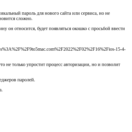
никальный пароль для нового сайта или сервиса, но не
ановится сложно.
гину он относится, будет появляться окошко с просьбой ввести
tps%3A%2F%2F9to5mac.com%2F2022%2F02%2F16%2Fios-15-4-
то не только упростит процесс авторизации, но и позволит
неджеров паролей.
а.