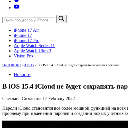
iPhone 17 Air
iPhone 17
iPhone 17 Pro
Apple Watch Series 11
Apple Watch Ultra 3
Vision Pro
IT-HERE.RU
»
iOS 15
»
В iOS 15.4 iCloud не будет сохранять пароли без логинов
Новости
В iOS 15.4 iCloud не будет сохранять па
Светлана Симагина
17 February 2022
Пароли iCloud становятся всё более мощной функцией на всех п
проблему при изменении паролей и создании новых учётных з