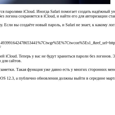
ся паролями iCloud. Иногда Safari помогает создать надёжный у
ез логина сохраняется в iCloud, и найти его для авторизации ст
. Если вы создаёте новый пароль, и Safari не знает, к какому ло
1493991642478653441%7Ctwgr%5E%7Ctwcon%5Es1_&ref_url=ht
F
iCloud. Теперь у вас не будут храниться пароли без логинов. Э
 для сайтов.
ь заметки. Такая функция уже давно есть у многих сторонних ме
acOS 12.3, а публично обновления должны выйти в середине март