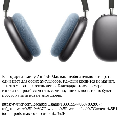
Благодаря дизайну AirPods Max вам необязательно выбирать
один цвет для обоих амбушюров. Каждый крепится на магнит,
так что менять их очень легко. Благодаря этому по мере
износа не придётся менять сами наушники, достаточно будет
просто купить новые амбушюры.
https://twitter.com/Rachit995/status/1339155440697892867?
ref_src=twsrc%5Etfw%7Ctwcamp%5Etweetembed%7Ctwterm%5E
tool-airpods-max-color-customize%2F