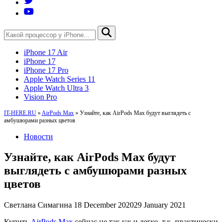
iPhone 17 Air
iPhone 17
iPhone 17 Pro
Apple Watch Series 11
Apple Watch Ultra 3
Vision Pro
IT-HERE.RU
»
AirPods Max
»
Узнайте, как AirPods Max будут выглядеть с
амбушюрами разных цветов
Новости
Узнайте, как AirPods Max будут
выглядеть с амбушюрами разных
цветов
Светлана Симагина
18 December 2020
29 January 2021
Купить
AirPods Max
сейчас не так уж и легко, т.к. практически