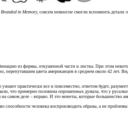
м
Branded in Memory,
совсем немногие смогли вспомнить детали л
нацию из формы, откушенной части и листка. При этом некото
но, перепутавшим цвета американцев в среднем около 42 лет. В
о узнают практически все и повсеместно, ответом будет, разумее
зали, что примерно половина опрошенных думала, что у русалки 
я на самом деле – вправо. И это монеты, которые большинство а
тво способности человека воспроизводить образы, а не проблемы