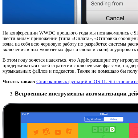
На конференции WWDC прошлого года мы познакомились с SiriKi
шести видам приложений (типа «Оплата», «Отправка сообщений» 
взяла на себя всю черновую работу по разработке системы рас
включения в них «ключевых фраз и слов» и сконфигурировать 
В этом году хочется надеяться, что Apple расширит эту игров
придерживаться своей стратегии с ключевыми фразами, поддер
музыкальных файлов и подкастов. Также не помешало бы получ
Читать также:
Список новых функций в iOS 11: Siri станови
Встроенные инструменты автоматизации дей