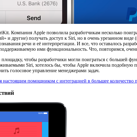
t. Компания Apple позволила разработчикам несколько поиграть
и другие) получать доступ к Siri, но в очень урезанном виде (в
познавания речи и её интерпретации. И все, что оставалось разр
поддерживаемую ими функциональность. Что, повторимся, очень
ую площадку, чтобы разработчики могли поиграться с большей фу
живаемыми Siri, хотелось бы, чтобы Apple включила подобную 
ить голосовое управление менеджерами задач.
тся настоящим помощником с интеграцией в большее количество
ствий