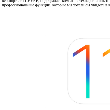
веб-портале IT-HERE, подобралась компания технарей и опытн
профессиональные функции, которые мы хотели бы увидеть в i