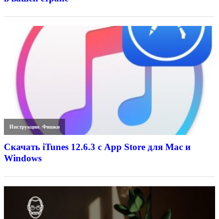
Инструкции
,
Фишки
Скачать iTunes 12.6.3 с App Store для Mac и
Windows