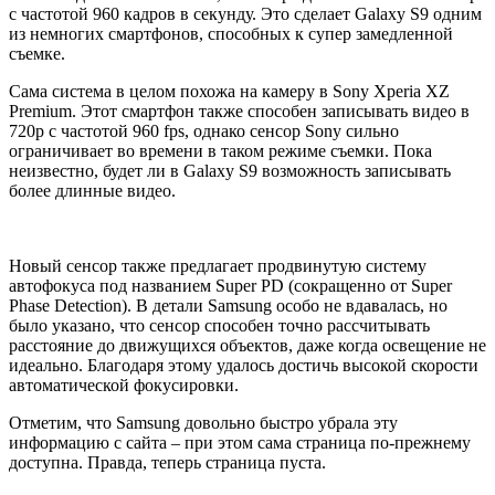
с частотой 960 кадров в секунду. Это сделает Galaxy S9 одним
из немногих смартфонов, способных к супер замедленной
съемке.
Сама система в целом похожа на камеру в Sony Xperia XZ
Premium. Этот смартфон также способен записывать видео в
720p с частотой 960 fps, однако сенсор Sony сильно
ограничивает во времени в таком режиме съемки. Пока
неизвестно, будет ли в Galaxy S9 возможность записывать
более длинные видео.
Новый сенсор также предлагает продвинутую систему
автофокуса под названием Super PD (сокращенно от Super
Phase Detection). В детали Samsung особо не вдавалась, но
было указано, что сенсор способен точно рассчитывать
расстояние до движущихся объектов, даже когда освещение не
идеально. Благодаря этому удалось достичь высокой скорости
автоматической фокусировки.
Отметим, что Samsung довольно быстро убрала эту
информацию с сайта – при этом сама страница по-прежнему
доступна. Правда, теперь страница пуста.