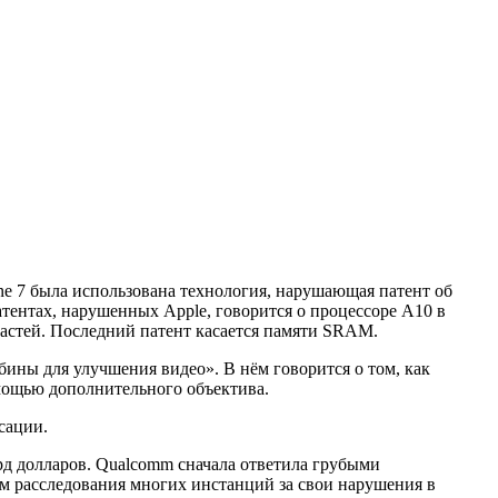
hone 7 была использована технология, нарушающая патент об
атентах, нарушенных Apple, говорится о процессоре A10 в
частей. Последний патент касается памяти SRAM.
убины для улучшения видео». В нём говорится о том, как
омощью дополнительного объектива.
сации.
рд долларов. Qualcomm сначала ответила грубыми
том расследования многих инстанций за свои нарушения в