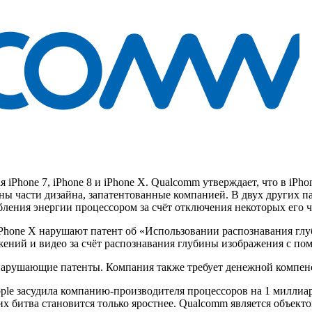
я iPhone 7, iPhone 8 и iPhone X. Qualcomm утверждает, что в iP
аны части дизайна, запатентованные компанией. В двух других п
ебления энергии процессором за счёт отключения некоторых его 
и iPhone X нарушают патент об «Использовании распознавания гл
жений и видео за счёт распознавания глубины изображения с п
, нарушающие патенты. Компания также требует денежной компен
pple засудила компанию-производителя процессоров на 1 миллиа
 их битва становится только яростнее. Qualcomm является объек