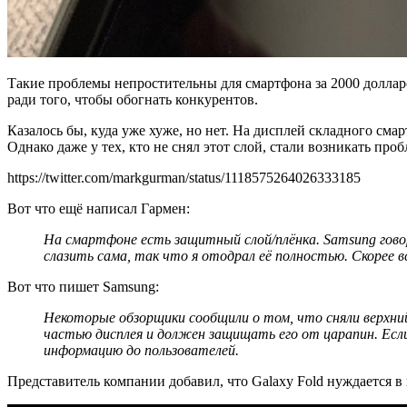
Такие проблемы непростительны для смартфона за 2000 долларов
ради того, чтобы обогнать конкурентов.
Казалось бы, куда уже хуже, но нет. На дисплей складного сма
Однако даже у тех, кто не снял этот слой, стали возникать про
https://twitter.com/markgurman/status/1118575264026333185
Вот что ещё написал Гармен:
На смартфоне есть защитный слой/плёнка.
Samsung
гово
слазить сама, так что я отодрал её полностью. Скорее в
Вот что пишет Samsung:
Некоторые обзорщики сообщили о том, что сняли верхний 
частью дисплея и должен защищать его от царапин. Если
информацию
до
пользователей
.
Представитель компании добавил, что Galaxy Fold нуждается в