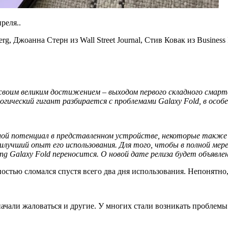
реля..
 Джоанна Стерн из Wall Street Journal, Стив Ковак из Business 
, своим великим достижением – выходом первого складного сма
логический гигант разбирается с проблемами
Galaxy
Fold
, в особ
ьшой потенциал в представленном устройстве, некоторые такж
лучший опыт его использования. Для того, чтобы в полной мер
g Galaxy Fold переносится. О
новой
дате
релиза
будет
объявле
стью сломался спустя всего два дня использования. Непонятно, 
ачали жаловаться и другие. У многих стали возникать проблемы