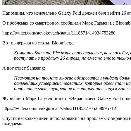
Напомним, что изначально Galaxy Fold должен был выйти 26 ап
О проблемах со смартфоном сообщили Марк Гармен из Bloomberg,
https://twitter.com/stevekovach/status/1118571414934753280
Вот выдержка из статьи Bloomberg:
Компания
Samsung
Electronics
провалилась с, казалось бы
поступить в продажу 26 апреля, но вместо этого техно
А вот ответ Samsung:
Несмотря на то, что многие обозреватели увидели бол
дальнейших усовершенствованиях, которые обеспечат наи
дополнительные внутренние тестирования, запуск Samsun
Журналист Марк Гармен пишет: «Экран моего Galaxy Fold полно
https://twitter.com/markgurman/status/1118587705258995712
Спустя несколько дней использования на проблемы с экраном н
ожидаемо.