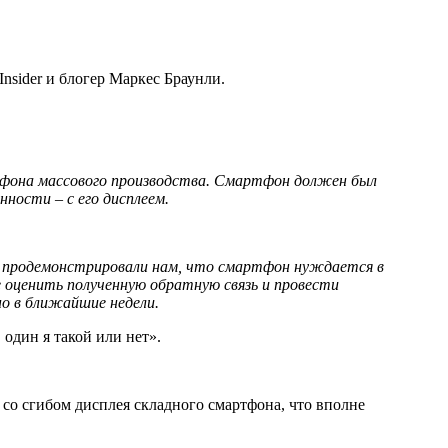
Insider и блогер Маркес Браунли.
ртфона массового производства. Смартфон должен был
енности – с его дисплеем.
е продемонстрировали нам, что смартфон нуждается в
е оценить полученную обратную связь и провести
но
в
ближайшие
недели
.
один я такой или нет».
 со сгибом дисплея складного смартфона, что вполне