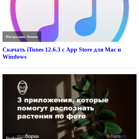
Инструкции
,
Фишки
Скачать iTunes 12.6.3 с App Store для Mac и
Windows
Подборки