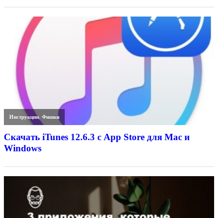
Инструкции
,
Фишки
Скачать iTunes 12.6.3 с App Store для Mac и
Windows