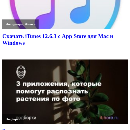
Инструкции
,
Фишки
Скачать iTunes 12.6.3 с App Store для Mac и
Windows
Подборки