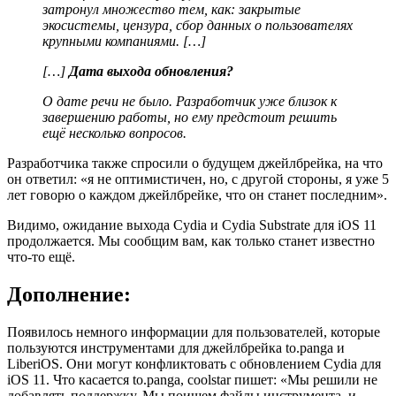
затронул множество тем, как: закрытые
экосистемы, цензура, сбор данных о пользователях
крупными компаниями. […]
[…]
Дата выхода обновления?
О дате речи не было. Разработчик уже близок к
завершению работы, но ему предстоит решить
ещё несколько вопросов.
Разработчика также спросили о будущем джейлбрейка, на что
он ответил: «я не оптимистичен, но, с другой стороны, я уже 5
лет говорю о каждом джейлбрейке, что он станет последним».
Видимо, ожидание выхода Cydia и Cydia Substrate для iOS 11
продолжается. Мы сообщим вам, как только станет известно
что-то ещё.
Дополнение
:
Появилось немного информации для пользователей, которые
пользуются инструментами для джейлбрейка to.panga и
LiberiOS. Они могут конфликтовать с обновлением Cydia для
iOS 11. Что касается to.panga, coolstar пишет: «Мы решили не
добавлять поддержку. Мы поищем файлы инструмента, и,