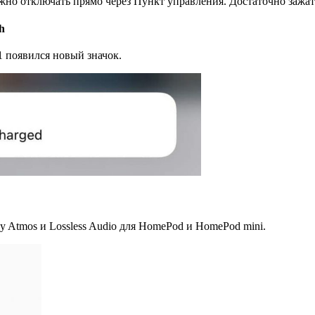
жно отключать прямо через Пункт управления. Достаточно зажат
h
1 появился новый значок.
 Atmos и Lossless Audio для HomePod и HomePod mini.