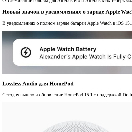
Отслеживание головы для AirPods Pro и AirPods Max теперь мо
Новый значок в уведомлениях о заряде Apple
Watc
В уведомлениях о полном заряде батареи Apple Watch в iOS 15.
Lossless Audio для HomePod
Сегодня вышло и обновление HomePod 15.1 с поддержкой Dolby