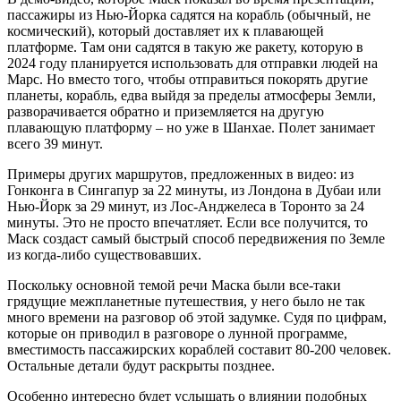
пассажиры из Нью-Йорка садятся на корабль (обычный, не
космический), который доставляет их к плавающей
платформе. Там они садятся в такую же ракету, которую в
2024 году планируется использовать для отправки людей на
Марс. Но вместо того, чтобы отправиться покорять другие
планеты, корабль, едва выйдя за пределы атмосферы Земли,
разворачивается обратно и приземляется на другую
плавающую платформу – но уже в Шанхае. Полет занимает
всего 39 минут.
Примеры других маршрутов, предложенных в видео: из
Гонконга в Сингапур за 22 минуты, из Лондона в Дубаи или
Нью-Йорк за 29 минут, из Лос-Анджелеса в Торонто за 24
минуты. Это не просто впечатляет. Если все получится, то
Маск создаст самый быстрый способ передвижения по Земле
из когда-либо существовавших.
Поскольку основной темой речи Маска были все-таки
грядущие межпланетные путешествия, у него было не так
много времени на разговор об этой задумке. Судя по цифрам,
которые он приводил в разговоре о лунной программе,
вместимость пассажирских кораблей составит 80-200 человек.
Остальные детали будут раскрыты позднее.
Особенно интересно будет услышать о влиянии подобных