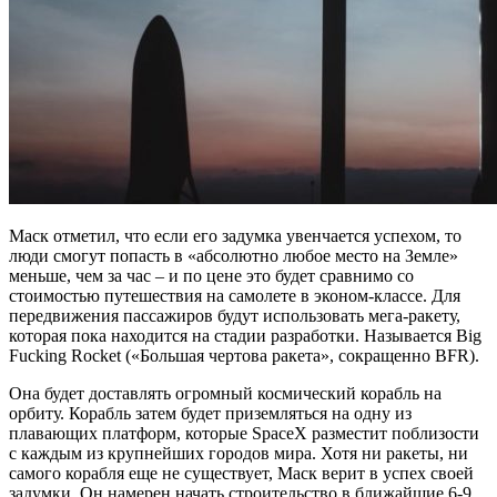
Маск отметил, что если его задумка увенчается успехом, то
люди смогут попасть в «абсолютно любое место на Земле»
меньше, чем за час – и по цене это будет сравнимо со
стоимостью путешествия на самолете в эконом-классе. Для
передвижения пассажиров будут использовать мега-ракету,
которая пока находится на стадии разработки. Называется Big
Fucking Rocket («Большая чертова ракета», сокращенно BFR).
Она будет доставлять огромный космический корабль на
орбиту. Корабль затем будет приземляться на одну из
плавающих платформ, которые SpaceX разместит поблизости
с каждым из крупнейших городов мира. Хотя ни ракеты, ни
самого корабля еще не существует, Маск верит в успех своей
задумки. Он намерен начать строительство в ближайшие 6-9