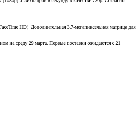
 (1080p) и 240 кадров в секунду в качестве 720p. Согласно
FaceTime HD). Дополнительная 3,7-мегапиксельная матрица для
ом на среду 29 марта. Первые поставки ожидаются с 21