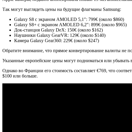
Так могут выглядеть цены на будущие флагманы Samsung:
Galaxy S8 с экраном AMOLED 5,1″: 799€ (около $860)
Galaxy S8+ с экраном AMOLED 6,2″: 899€ (около $965)
Док-станция Galaxy DeX: 150€ (около $162)
Наушники Galaxy GearVR: 129€ (около $140)
Камера Galaxy Gear360: 229€ (около $247)
Обратите внимание, что прямое конвертирование валюты не поз
Указанные европейские цены могут подниматься или убывать в 
Однако во Франции его стоимость составляет €769, что соответс
$100 или больше.