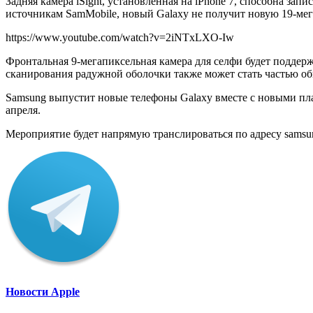
Задняя камера iSight, установленная на iPhone 7, способна зап
источникам SamMobile, новый Galaxy не получит новую 19-ме
https://www.youtube.com/watch?v=2iNTxLXO-Iw
Фронтальная 9-мегапиксельная камера для селфи будет поддер
сканирования радужной оболочки также может стать частью об
Samsung выпустит новые телефоны Galaxy вместе с новыми пла
апреля.
Мероприятие будет напрямую транслироваться по адресу samsun
Новости Apple