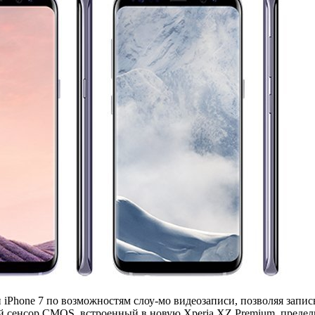
iPhone 7 по возможностям слоу-мо видеозаписи, позволяя запись
сенсор CMOS, встроенный в новую Xperia XZ Premium, предельна