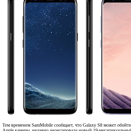
Тем временем SamMobile сообщает, что Galaxy S8 может обойти 
Apple камеры, недавно анонсировала новый 19-мегапиксельный 