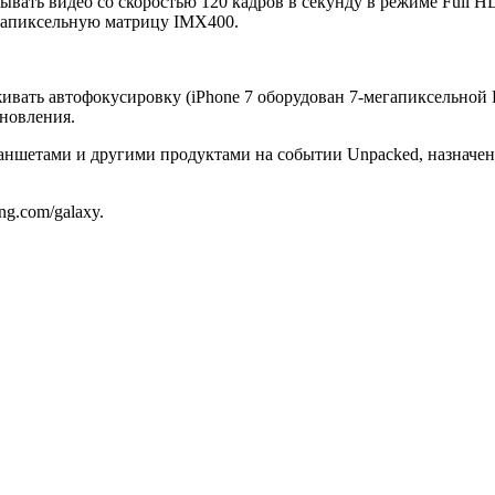
исывать видео со скоростью 120 кадров в секунду в режиме Full HD
гапиксельную матрицу IMX400.
живать автофокусировку (iPhone 7 оборудован 7-мегапиксельной 
новления.
ншетами и другими продуктами на событии Unpacked, назначенн
g.com/galaxy.