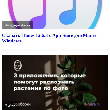
Инструкции
,
Фишки
Скачать iTunes 12.6.3 с App Store для Mac и
Windows
Подборки