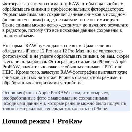
Фотографы зачастую снимают в RAW, чтобы в дальнейшем
обрабатывать снимки в профессиональных фоторедакторах.
Формат максимально сохраняет данные снимков в исходном
(дословно «сыром») виде, не сжимает и не оптимизирует.
Такие снимки можно легко «дотянуть» до нужного результате
в редакторе, потому что все исходные данные сохранены в
полном объеме.
Но формат RAW нужен далеко не всем. Даже если вы
обладатель iPhone 12 Pro или 12 Pro Max, но не увлекаетесь
фотосъемкой и не умеете обрабатывать снимки, он вам, скорее
всего не понадобится. Фотографии, снятые на iPhone в Apple
ProRAW, значительно тяжелее обычных снимков JPEG или
HEIC. Кроме того, зачастую RAW-фотографии выглядят хуже
снимков, снятых на тот же iPhone в стандартном режиме и
обработанных алгоритмами устройства.
Основная фишка Apple ProRAW в том, что «сырые»,
необработанные фото с максимально сохраненными
исходными данными, которые раньше можно было получить
только с «зеркалок», теперь можно делать на iPhone.
Ночной режим + ProRaw