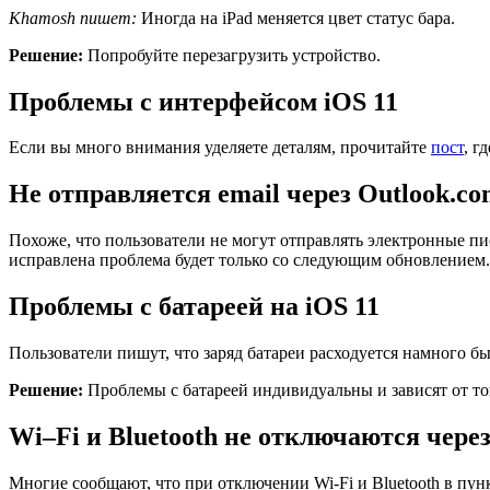
Khamosh
пишет:
Иногда на iPad меняется цвет статус бара.
Решение:
Попробуйте перезагрузить устройство.
Проблемы с интерфейсом iOS 11
Если вы много внимания уделяете деталям, прочитайте
пост
, г
Не отправляется
email
через
Outlook
.
co
Похоже, что пользователи не могут отправлять электронные пис
исправлена проблема будет только со следующим обновлением.
Проблемы с батареей на
iOS
11
Пользователи пишут, что заряд батареи расходуется намного б
Решение:
Проблемы с батареей индивидуальны и зависят от тог
Wi
–
Fi
и
Bluetooth
не отключаются чере
Многие сообщают, что при отключении Wi-Fi и Bluetooth в пун