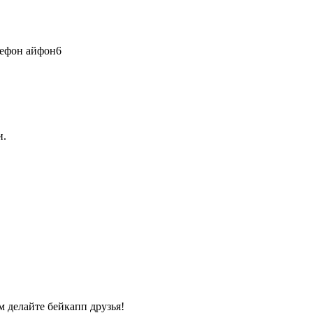
лефон айфон6
и.
м делайте бейкапп друзья!