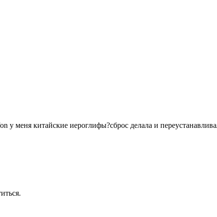
fon у меня китайские иероглифы?сброс делала и переустанавливал
иться.