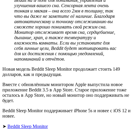
Beddit
на
iPhone
для понимания, управления и
улучшения вашего сна. Сенсорная лента очень
тонкая и мягкая – она всего 2мм в толщину, так
что вы даже не заметите её наличие. Благодаря
автоматическому и точному отслеживанию вы
сможете хорошо понимать свой режим сна.
Монитор отслеживает время сна, сердцебиение,
дыхание, храп, а также температуру и
влажность комнаты. Если вы установите для
себя личные цели,
Beddit
будет мотивировать вас
для их достижения с помощью уведомлений,
напоминаний и отчётов.
Новая модель Beddit Sleep Monitor продолжает стоить 149
долларов, как и предыдущая.
Вместе с обновлённым монитором Apple выпустила новое
приложение Beddit 3.5 в App Store. Старое приложение тоже
осталось в App Store, но новый монитор оно поддерживать не
будет.
Beddit Sleep Monitor поддерживает iPhone 5s и новее с iOS 12 и
новее.
➤
Beddit Sleep Monitor