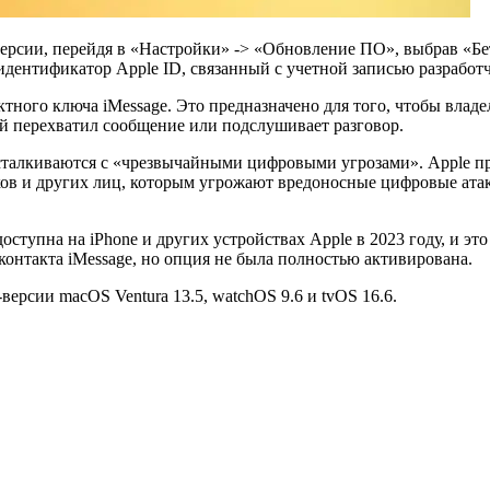
версии, перейдя в «Настройки» -> «Обновление ПО», выбрав «Бе
идентификатор Apple ID, связанный с учетной записью разработ
тного ключа iMessage. Это предназначено для того, чтобы влад
й перехватил сообщение или подслушивает разговор.
 сталкиваются с «чрезвычайными цифровыми угрозами». Apple п
ов и других лиц, которым угрожают вредоносные цифровые ата
 доступна на
iPhone
и других устройствах Apple в 2023 году, и э
 контакта iMessage, но опция не была полностью активирована.
версии macOS Ventura 13.5, watchOS 9.6 и tvOS 16.6.