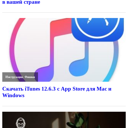
в вашей стране
Инструкции
,
Фишки
Скачать iTunes 12.6.3 с App Store для Mac и
Windows