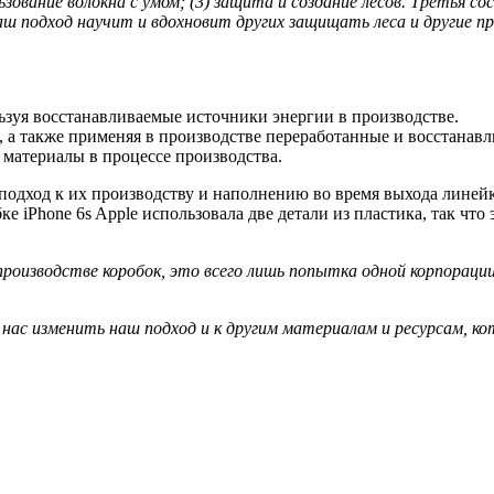
льзование волокна с умом; (3) защита и создание лесов. Третья
аш подход научит и вдохновит других защищать леса и другие п
льзуя восстанавливаемые источники энергии в производстве.
, а также применяя в производстве переработанные и восстанав
е материалы в процессе производства.
подход к их производству и наполнению во время выхода линейки 
ке iPhone 6s Apple использовала две детали из пластика, так ч
производстве коробок, это всего лишь попытка одной корпораци
ил нас изменить наш подход и к другим материалам и ресурсам, к