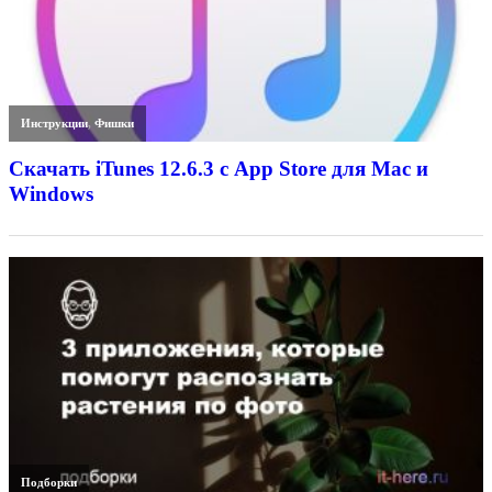
Инструкции
,
Фишки
Скачать iTunes 12.6.3 с App Store для Mac и
Windows
Подборки