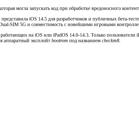
 которая могла запускать код при обработке вредоносного контен
е представила iOS 14.5 для разработчиков и публичных бета-тест
 Dual-SIM 5G и ​​совместимость с новейшими игровыми контролле
работающих на iOS или iPadOS 14.0-14.3. Только п
ользователи i
ся аппаратный эксплойт
bootrom
под названием
checkm8
.