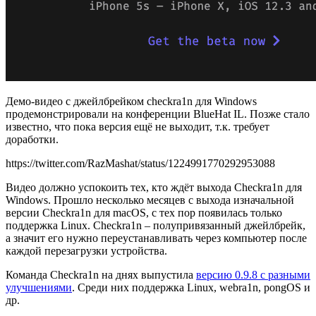
Демо-видео с джейлбрейком checkra1n для Windows
продемонстрировали на конференции BlueHat IL. Позже стало
известно, что пока версия ещё не выходит, т.к. требует
доработки.
https://twitter.com/RazMashat/status/1224991770292953088
Видео должно успокоить тех, кто ждёт выхода Checkra1n для
Windows. Прошло несколько месяцев с выхода изначальной
версии Checkra1n для macOS, с тех пор появилась только
поддержка Linux. Checkra1n – полупривязанный джейлбрейк,
а значит его нужно переустанавливать через компьютер после
каждой перезагрузки устройства.
Команда Checkra1n на днях выпустила
версию 0.9.8 с разными
улучшениями
. Среди них поддержка Linux, webra1n, pongOS и
др.