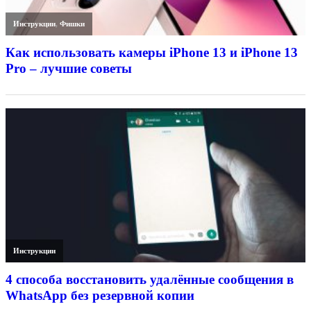
Инструкции
,
Фишки
Как использовать камеры iPhone 13 и iPhone 13
Pro – лучшие советы
Инструкции
4 способа восстановить удалённые сообщения в
WhatsApp без резервной копии