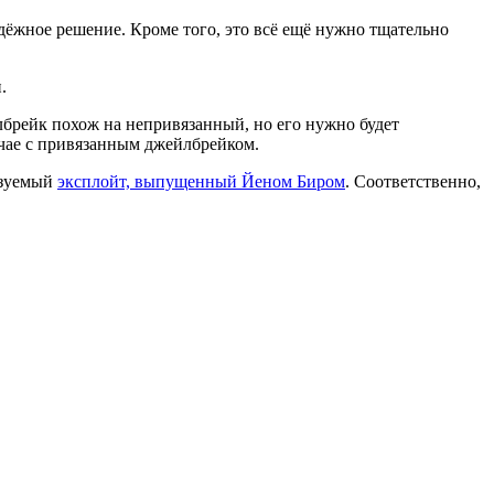
надёжное решение. Кроме того, это всё ещё нужно тщательно
.
лбрейк похож на непривязанный, но его нужно будет
учае с привязанным джейлбрейком.
льзуемый
эксплойт, выпущенный Йеном Биром
. Соответственно,