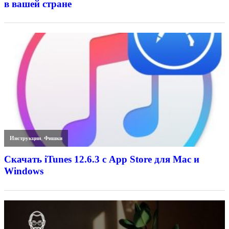
в вашей стране
Инструкции
,
Фишки
Скачать iTunes 12.6.3 с App Store для Mac и
Windows