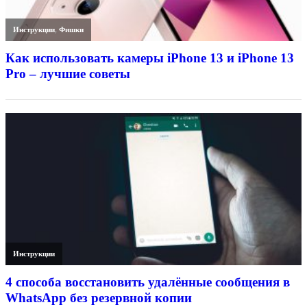
Инструкции
,
Фишки
Как использовать камеры iPhone 13 и iPhone 13
Pro – лучшие советы
Инструкции
4 способа восстановить удалённые сообщения в
WhatsApp без резервной копии