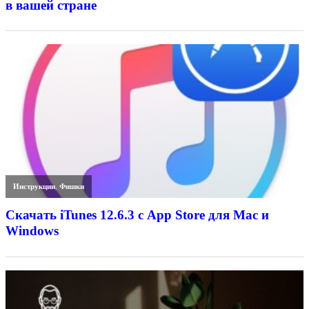
в вашей стране
Инструкции
,
Фишки
Скачать iTunes 12.6.3 с App Store для Mac и
Windows