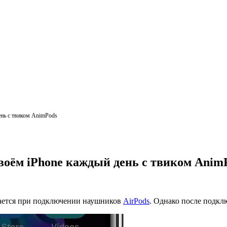
ень с твиком AnimPods
воём iPhone каждый день с твиком Anim
ажается при подключении наушников
AirPods
. Однако после подкл