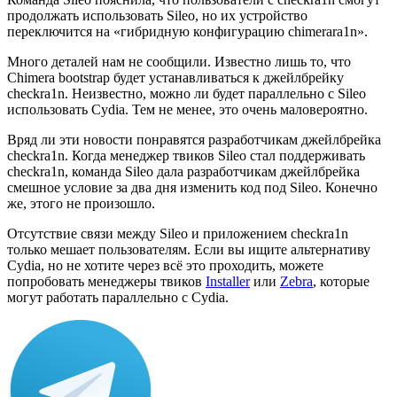
продолжать использовать Sileo, но их устройство
переключится на «гибридную конфигурацию chimerara1n».
Много деталей нам не сообщили. Известно лишь то, что
Chimera bootstrap будет устанавливаться к джейлбрейку
checkra1n. Неизвестно, можно ли будет параллельно с Sileo
использовать Cydia. Тем не менее, это очень маловероятно.
Вряд ли эти новости понравятся разработчикам джейлбрейка
checkra1n. Когда менеджер твиков Sileo стал поддерживать
checkra1n, команда Sileo дала разработчикам джейлбрейка
смешное условие за два дня изменить код под Sileo. Конечно
же, этого не произошло.
Отсутствие связи между Sileo и приложением checkra1n
только мешает пользователям. Если вы ищите альтернативу
Cydia, но не хотите через всё это проходить, можете
попробовать менеджеры твиков
Installer
или
Zebra
, которые
могут работать параллельно с Cydia.