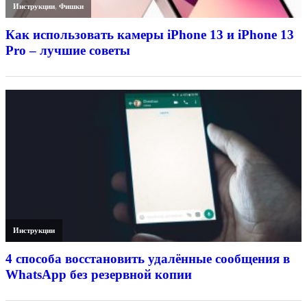
Инструкции
,
Фишки
Как использовать камеры iPhone 13 и iPhone 13
Pro – лучшие советы
Инструкции
4 способа восстановить удалённые сообщения в
WhatsApp без резервной копии