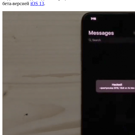
бета-версией
iOS 13
.