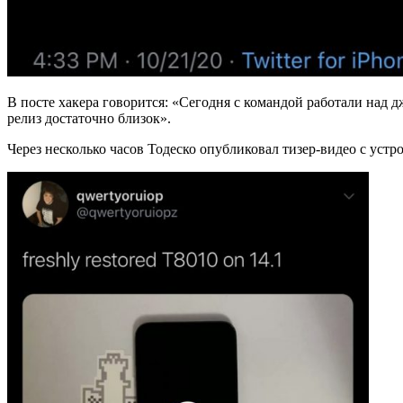
В посте хакера говорится: «Сегодня с командой работали над 
релиз достаточно близок».
Через несколько часов Тодеско опубликовал тизер-видео с устр