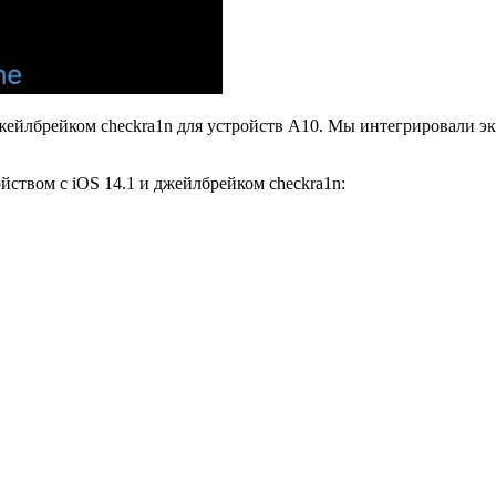
джейлбрейком checkra1n для устройств A10. Мы интегрировали эк
ойством с iOS 14.1 и джейлбрейком checkra1n: