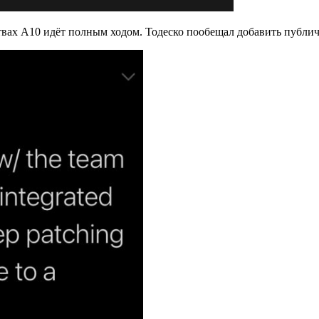
твах A10 идёт полным ходом. Тодеско пообещал добавить публи