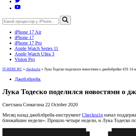
iPhone 17 Air
iPhone 17
iPhone 17 Pro
Apple Watch Series 11
Apple Watch Ultra 3
Vision Pro
IT-HERE.RU
»
checkra1n
»
Лука Тодеско поделился новостями о джейлбрейке iOS 14 н
Джейлбрейк
Лука Тодеско поделился новостями о дж
Светлана Симагина
22 October 2020
Месяц назад джейлбрейк-инструмент
Checkra1n
начал поддерж
ближайшие недели». Прошло четыре недели, и Лука Тодеско п