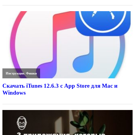
Инструкции
,
Фишки
Скачать iTunes 12.6.3 с App Store для Mac и
Windows