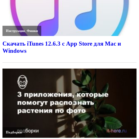
Инструкции
,
Фишки
Скачать iTunes 12.6.3 с App Store для Mac и
Windows
Подборки