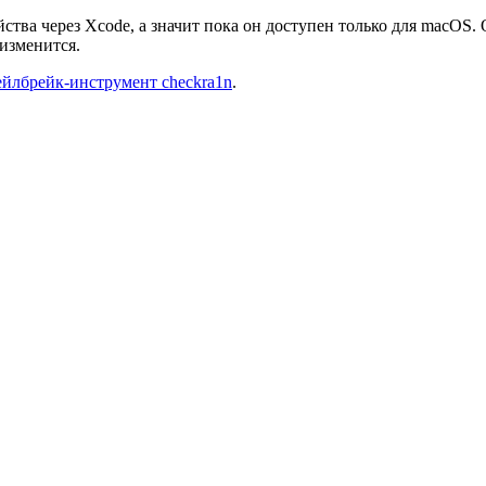
ва через Xcode, а значит пока он доступен только для macOS. О
 изменится.
ейлбрейк-инструмент checkra1n
.