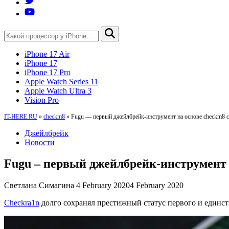
iPhone 17 Air
iPhone 17
iPhone 17 Pro
Apple Watch Series 11
Apple Watch Ultra 3
Vision Pro
IT-HERE.RU
»
checkm8
»
Fugu — первый джейлбрейк-инструмент на основе checkm8 
Джейлбрейк
Новости
Fugu – первый джейлбрейк-инструмент
Светлана Симагина
4 February 2020
4 February 2020
Checkra1n
долго сохранял престижный статус первого и единст