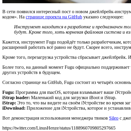
В сети появился интересный пост о новом джейлбрейк-инстру
кодом». На
странице проекта на GitHub
указано следующее:
Инструмент находится в разработке и предназначен толь
будут. Кроме того, хоть корневая файловая система и взл
Кажется, инструмент Fugu подойдёт только разработчикам, кот
расширений работать всё равно не будут. Скорее всего, инструме
Кроме того, перезагрузка устройства сбрасывает джейлбрейк. И
Более того, на данный момент Fugu официально поддерживает т
других устройств в будущем.
Согласно странице на GitHub, Fugu состоит из четырёх основ
Fugu
:
Программа для macOS, которая взламывает ваше iУстройств
iStrap
loader
:
Маленький код для загрузки iBoot и iStrap.
iStrap
:
Это то, что вы видите на своём iУстройстве во время за
iDownload
:
Приложение для iУстройства, которое и устанавлив
Вот демонстрация использования менеджера твиков
Sileo
с дже
https://twitter.com/LinusHenze/status/1188960709805297665