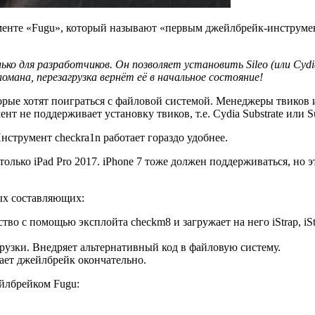
менте «Fugu», который называют «первым джейлбрейк-инструме
ко для разработчиков. Он позволяет установить Sileo (или Cyd
омана, перезагрузка вернёт её в начальное состояние!
орые хотят поиграться с файловой системой. Менеджеры твиков 
нт не поддерживает установку твиков, т.е. Cydia Substrate или Sub
нструмент checkra1n работает гораздо удобнее.
олько iPad Pro 2017. iPhone 7 тоже должен поддерживаться, но 
ных составляющих:
о с помощью эксплойта checkm8 и загружает на него iStrap, iStr
грузки. Внедряет альтернативный код в файловую систему.
ает джейлбрейк окончательно.
йлбрейком Fugu: