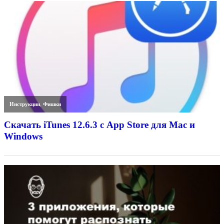
Инструкции
,
Фишки
Скачать iTunes 12.6.3 с App Store для Mac и
Windows