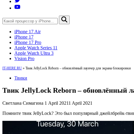
iPhone 17 Air
iPhone 17
iPhone 17 Pro
Apple Watch Series 11
Apple Watch Ultra 3
Vision Pro
IT-HERE.RU
»
Твик JellyLock Reborn – обновлённый лаунчер для экрана блокировки
Твики
Твик JellyLock Reborn – обновлённый л
Светлана Симагина
1 April 2021
1 April 2021
Помните твик JellyLock? Это был популярный джейлбрейк-твик,