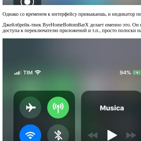
Однако со временем к интерфейсу привыкаешь, и индикатор п
Джейлбрейк-твик ByeHomeBottomBarX делает именно это. Он по
доступа к переключателю приложений и т.п., просто полоски на