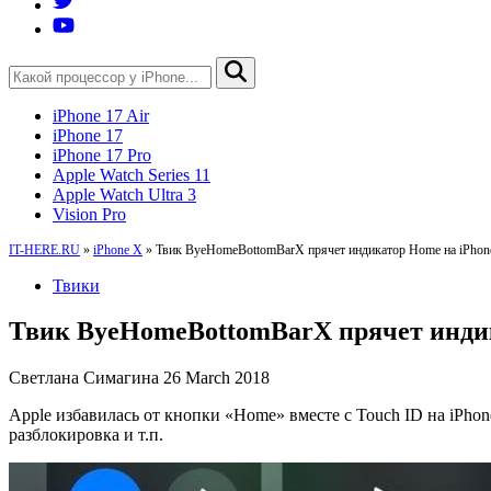
iPhone 17 Air
iPhone 17
iPhone 17 Pro
Apple Watch Series 11
Apple Watch Ultra 3
Vision Pro
IT-HERE.RU
»
iPhone X
»
Твик ByeHomeBottomBarX прячет индикатор Home на iPhon
Твики
Твик ByeHomeBottomBarX прячет индик
Светлана Симагина
26 March 2018
Apple избавилась от кнопки «Home» вместе с Touch ID на iPh
разблокировка и т.п.