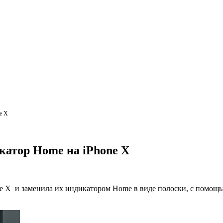
e X
атор Home на iPhone X
one X и заменила их индикатором Home в виде полоски, с помощ