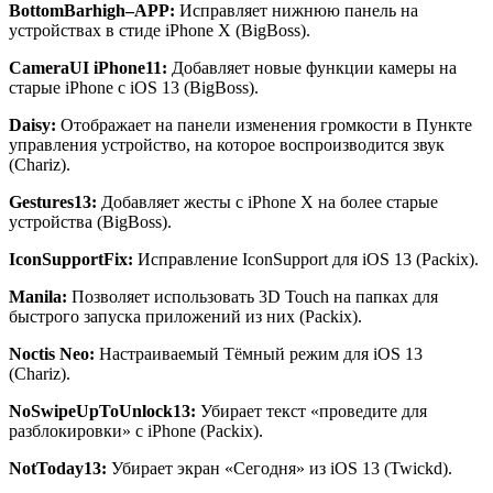
BottomBarhigh
–
APP
:
Исправляет нижнюю панель на
устройствах в стиде iPhone X (BigBoss).
CameraUI
iPhone
11:
Добавляет новые функции камеры на
старые iPhone с iOS 13 (BigBoss).
Daisy
:
Отображает на панели изменения громкости в Пункте
управления устройство, на которое воспроизводится звук
(Chariz).
Gestures
13:
Добавляет жесты с iPhone X на более старые
устройства (BigBoss).
IconSupportFix:
Исправление IconSupport для iOS 13 (Packix).
Manila
:
Позволяет использовать 3D Touch на папках для
быстрого запуска приложений из них (Packix).
Noctis
Neo
:
Настраиваемый Тёмный режим для iOS 13
(Chariz).
NoSwipeUpToUnlock
13:
Убирает текст «проведите для
разблокировки» с iPhone (Packix).
NotToday
13:
Убирает экран «Сегодня» из iOS 13 (Twickd).