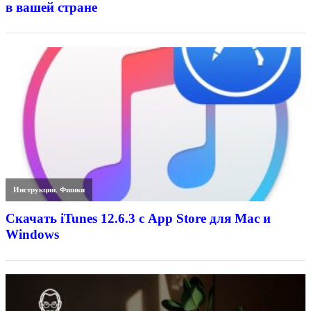
в вашей стране
Инструкции
,
Фишки
Скачать iTunes 12.6.3 с App Store для Mac и
Windows