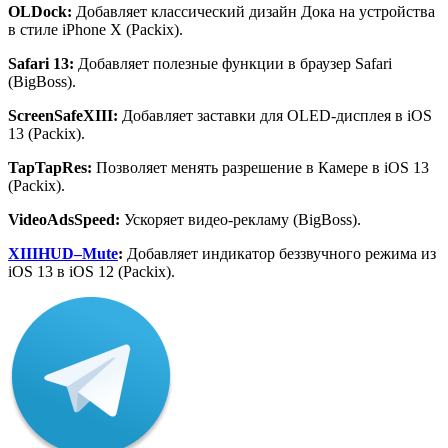
OLDock
:
Добавляет классический дизайн Дока на устройства
в стиле iPhone X (Packix).
Safari
13:
Добавляет полезные функции в браузер Safari
(BigBoss).
ScreenSafeXIII
:
Добавляет заставки для OLED-дисплея в iOS
13 (Packix).
TapTapRes
:
Позволяет менять разрешение в Камере в iOS 13
(Packix).
VideoAdsSpeed
:
Ускоряет видео-рекламу (BigBoss).
XIIIHUD
–
Mute
:
Добавляет индикатор беззвучного режима из
iOS 13 в iOS 12 (Packix).