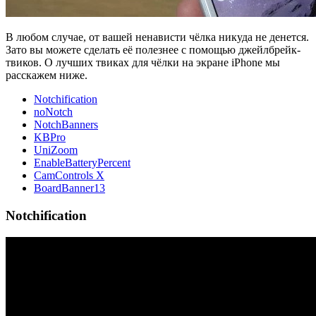
В любом случае, от вашей ненависти чёлка никуда не денется.
Зато вы можете сделать её полезнее с помощью джейлбрейк-
твиков. О лучших твиках для чёлки на экране iPhone мы
расскажем ниже.
Notchification
noNotch
NotchBanners
KBPro
UniZoom
EnableBatteryPercent
CamControls X
BoardBanner13
Notchification