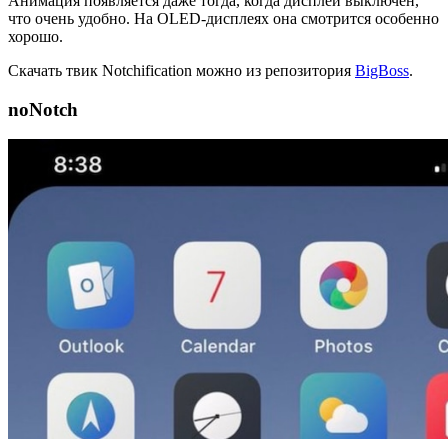
Анимация появляется даже тогда, когда дисплей выключен,
что очень удобно. На OLED-дисплеях она смотрится особенно
хорошо.
Скачать твик Notchification можно из репозитория
BigBoss
.
noNotch