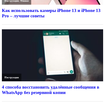
Инструкции
,
Фишки
Как использовать камеры iPhone 13 и iPhone 13
Pro – лучшие советы
Инструкции
4 способа восстановить удалённые сообщения в
WhatsApp без резервной копии