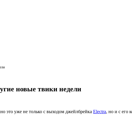
дели
другие новые твики недели
ано это уже не только с выходом джейлбрейка
Electra
, но и с ег