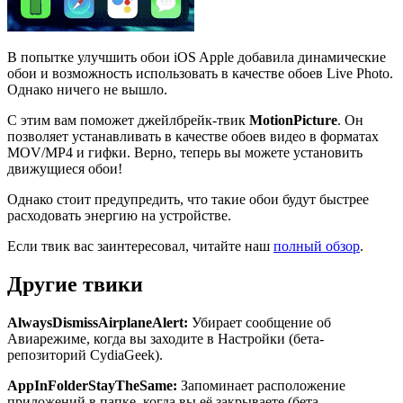
В попытке улучшить обои iOS Apple добавила динамические
обои и возможность использовать в качестве обоев Live Photo.
Однако ничего не вышло.
С этим вам поможет джейлбрейк-твик
MotionPicture
. Он
позволяет устанавливать в качестве обоев видео в форматах
MOV/MP4 и гифки. Верно, теперь вы можете установить
движущиеся обои!
Однако стоит предупредить, что такие обои будут быстрее
расходовать энергию на устройстве.
Если твик вас заинтересовал, читайте наш
полный обзор
.
Другие твики
AlwaysDismissAirplaneAlert
:
Убирает сообщение об
Авиарежиме, когда вы заходите в Настройки (бета-
репозиторий CydiaGeek).
AppInFolderStayTheSame
:
Запоминает расположение
приложений в папке, когда вы её закрываете (бета-