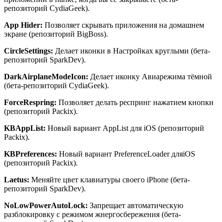
репозиторий CydiaGeek).
App
Hider
:
Позволяет скрывать приложения на домашнем
экране (репозиторий BigBoss).
CircleSettings
:
Делает иконки в Настройках круглыми (бета-
репозиторий SparkDev).
DarkAirplaneModeIcon
:
Делает иконку Авиарежима тёмной
(бета-репозиторий CydiaGeek).
ForceRespring
:
Позволяет делать респринг нажатием кнопки
(репозиторий Packix).
KBAppList
:
Новый вариант AppList для iOS (репозиторий
Packix).
KBPreferences
:
Новый вариант PreferenceLoader дляiOS
(репозиторий Packix).
Laetus
:
Меняйте цвет клавиатуры своего iPhone (бета-
репозиторий SparkDev).
NoLowPowerAutoLock
:
Запрещает автоматическую
разблокировку с режимом жнергосбережения (бета-