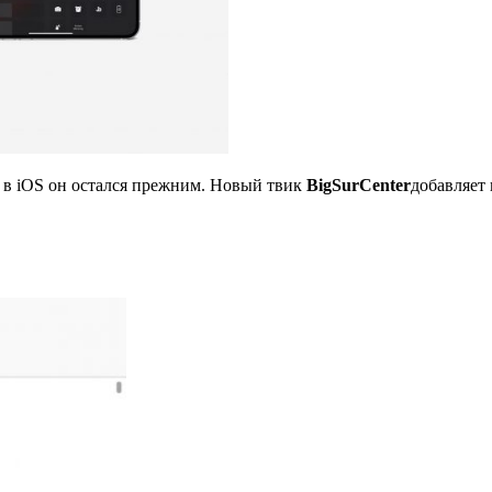
о в iOS он остался прежним. Новый твик
BigSurCenter
добавляет 