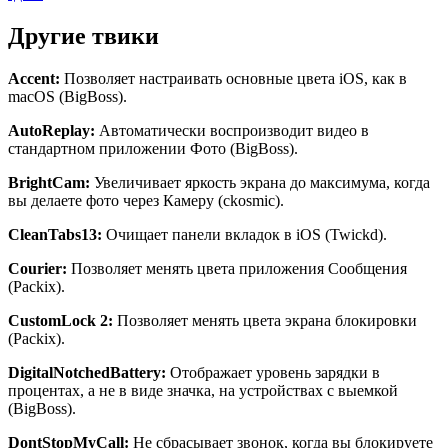
Другие твики
Accent
:
Позволяет настраивать основные цвета iOS, как в
macOS (BigBoss).
AutoReplay
:
Автоматически воспроизводит видео в
стандартном приложении Фото (BigBoss).
BrightCam
:
Увеличивает яркость экрана до максимума, когда
вы делаете фото через Камеру (ckosmic).
CleanTabs
13:
Очищает панели вкладок в iOS (Twickd).
Courier
:
Позволяет менять цвета приложения Сообщения
(Packix).
CustomLock
2:
Позволяет менять цвета экрана блокировки
(Packix).
DigitalNotchedBattery
:
Отображает уровень зарядки в
процентах, а не в виде значка, на устройствах с выемкой
(BigBoss).
DontStopMyCall
:
Не сбрасывает звонок, когда вы блокируете