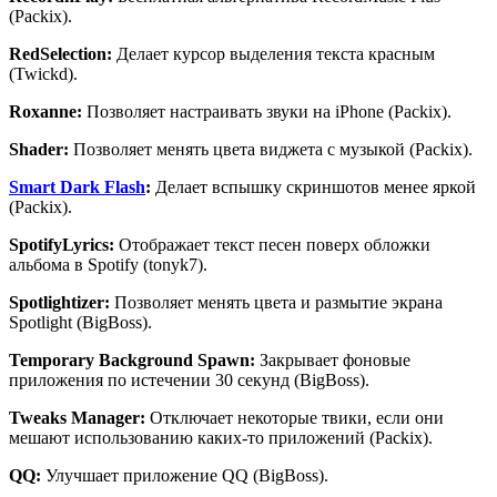
(Packix).
RedSelection
:
Делает курсор выделения текста красным
(Twickd).
Roxanne
:
Позволяет настраивать звуки на iPhone (Packix).
Shader
:
Позволяет менять цвета виджета с музыкой (Packix).
Smart
Dark
Flash
:
Делает вспышку скриншотов менее яркой
(Packix).
SpotifyLyrics
:
Отображает текст песен поверх обложки
альбома в Spotify (tonyk7).
Spotlightizer
:
Позволяет менять цвета и размытие экрана
Spotlight (BigBoss).
Temporary
Background
Spawn
:
Закрывает фоновые
приложения по истечении 30 секунд (BigBoss).
Tweaks
Manager
:
Отключает некоторые твики, если они
мешают использованию каких-то приложений (Packix).
QQ
:
Улучшает приложение QQ (BigBoss).