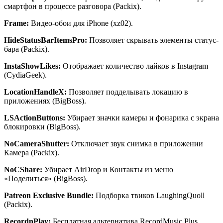
смартфон в процессе разговора (Packix).
Frame
:
Видео-обои для iPhone (xz02).
HideStatusBarItemsPro
:
Позволяет скрывать элементы статус-
бара (Packix).
InstaShowLikes
:
Отображает количество лайков в Instagram
(CydiaGeek).
LocationHandleX
:
Позволяет подделывать локацию в
приложениях (BigBoss).
LSActionButtons
:
Убирает значки камеры и фонарика с экрана
блокировки (BigBoss).
NoCameraShutter
:
Отключает звук снимка в приложении
Камера (Packix).
NoCShare
:
Убирает AirDrop и Контакты из меню
«Поделиться» (BigBoss).
Patreon Exclusive Bundle:
Подборка твиков LaughingQuoll
(Packix).
RecordnPlay:
Бесплатная альтернатива RecordMusic Plus