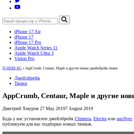
iPhone 17 Air
iPhone 17
iPhone 17 Pro
Apple Watch Series 11
Apple Watch Ultra 3
Vision Pro
IT-HERE.RU
»
AppCrumb, Centaur, Maple и другие новые джейлбрейк-твики
Джейлбрейк
Твики
AppCrumb, Centaur, Maple и другие но
Дмитрий Хмуров
27 May 2019
7 August 2019
Будь у вас установлен джейлбрейк
Chimera
,
Electra
или
unc0ver
,
публикуем для вас подборки новых твиков.