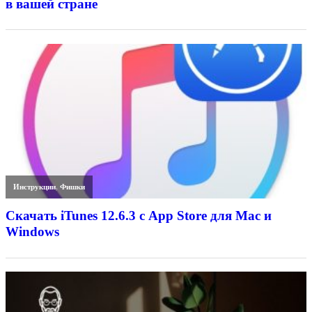
в вашей стране
Инструкции
,
Фишки
Скачать iTunes 12.6.3 с App Store для Mac и
Windows