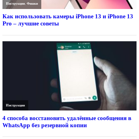
Инструкции
,
Фишки
Как использовать камеры iPhone 13 и iPhone 13
Pro – лучшие советы
Инструкции
4 способа восстановить удалённые сообщения в
WhatsApp без резервной копии