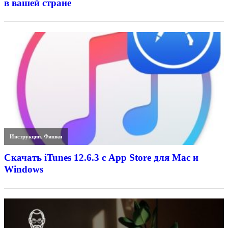
в вашей стране
Инструкции
,
Фишки
Скачать iTunes 12.6.3 с App Store для Mac и
Windows