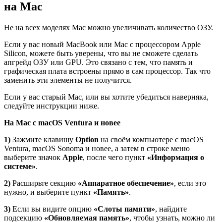
на Mac
Не на всех моделях Mac можно увеличивать количество ОЗУ.
Если у вас новый MacBook или Mac с процессором Apple
Silicon, можете быть уверены, что вы не сможете сделать
апгрейд ОЗУ или GPU. Это связано с тем, что память и
графическая плата встроены прямо в сам процессор. Так что
заменить эти элементы не получится.
Если у вас старый Mac, или вы хотите убедиться наверняка,
следуйте инструкции ниже.
На
Mac
с
macOS
Ventura
и новее
1)
Зажмите клавишу
Option
на своём компьютере с macOS
Ventura, macOS Sonoma и новее, а затем в строке меню
выберите значок
Apple
, после чего пункт
«Информация о
системе»
.
2)
Расширьте секцию
«Аппаратное обеспечение»
, если это
нужно, и выберите пункт
«Память»
.
3)
Если вы видите опцию
«Слоты памяти»
, найдите
подсекцию
«Обновляемая память»
, чтобы узнать, можно ли